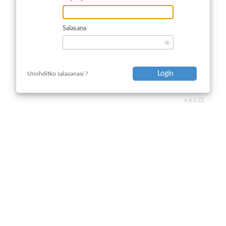
Salasana
Login
Unohditko salasanasi ?
v.6.1.72